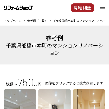
見積相談
トップページ
参考例（一覧）
千葉県船橋市本町のマンションリノベーシ
トップページ
私たちの特徴
参考例
参考例
千葉県船橋市本町のマンションリノベーシ
リフォームの進め方
ョン
工事保証
家づくりの知識
会社情報
見積相談
750
社員募集
画像をクリックすると拡大表示します
総額
～
万円
職方募集