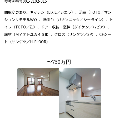
参考例番号001-2102-015
間取変更あり、キッチン（LIXIL／シエラ）、浴室（TOTO／マン
ションリモデルＷY）、洗面台（パナソニック／シーライン）、ト
イレ（TOTO／ZJ）、ドア・収納・窓枠（ダイケン／ハピア）、
床材（ＭＹオトユカ４５II）、クロス（サンゲツ／SP）、CFシー
ト（サンゲツ／H-FLOOR）
〜750万円