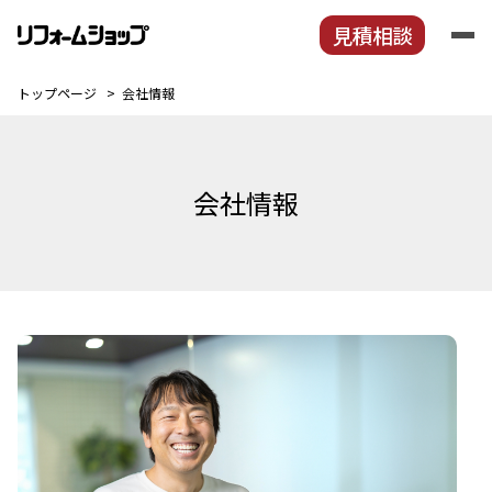
見積相談
トップページ
会社情報
トップページ
私たちの特徴
参考例
会社情報
リフォームの進め方
工事保証
家づくりの知識
会社情報
見積相談
社員募集
職方募集