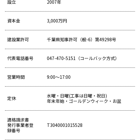
設立
2007年
資本金
3,000万円
建設業許可
千葉県知事許可（般-6）第49298号
代表電話番号
047-470-5151（コールバック方式）
営業時間
9:00～17:00
⽔曜・⽇曜(⼯事は⽇曜・祝⽇)
定休
年末年始・ゴールデンウィーク・お盆
適格請求書
発行事業者登
T3040001015528
録番号