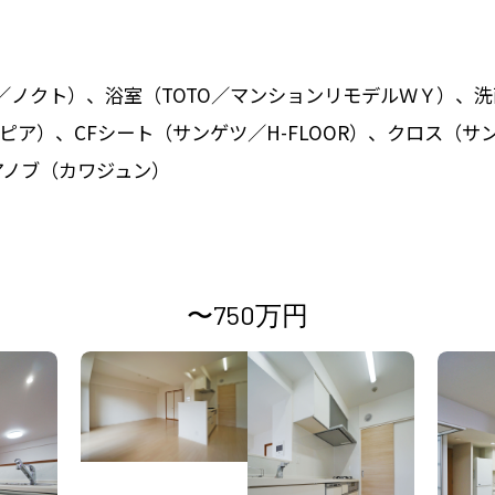
L／ノクト）、浴室（TOTO／マンションリモデルＷＹ）、洗面
ハピア）、CFシート（サンゲツ／H-FLOOR）、クロス（
アノブ（カワジュン）
〜750万円