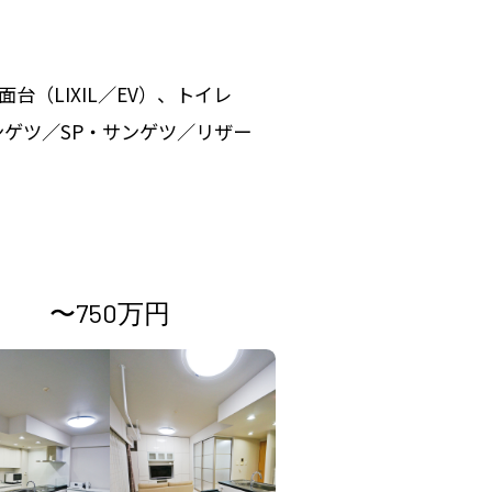
台（LIXIL／EV）、トイレ
サンゲツ／SP・サンゲツ／リザー
〜750万円